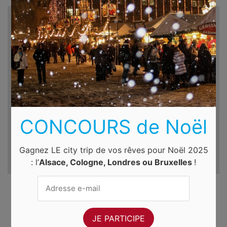
Recherche d'hôtels et autres...
Destination
Du
Au
ven. 7 août 2026
sam. 8 août 2026
CONCOURS de Noël
Gagnez LE city trip de vos rêves pour Noël 2025
: l’
Alsace, Cologne, Londres ou Bruxelles
!