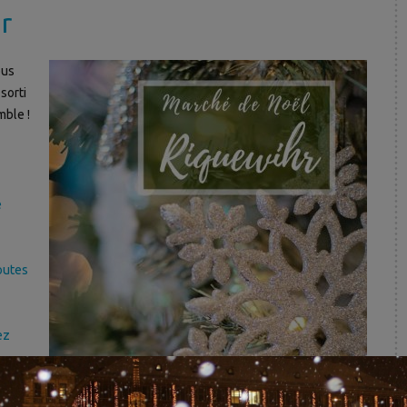
r
ous
sorti
mble !
e
outes
ez