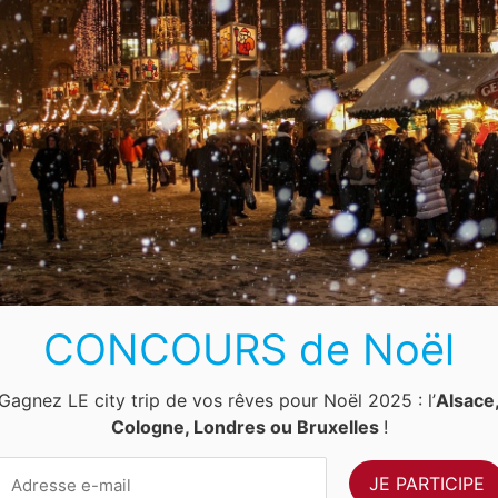
es de France. Avec ses maisons à colombage aux couleurs pastel et
llures de conte de fées.
CONCOURS de Noël
s est encore plus magique à Noël. Pendant les fêtes de fin d’année,
luminés. L’atmosphère est absolument magique !
Gagnez LE city trip de vos rêves pour Noël 2025 : l’
Alsace
Cologne, Londres ou Bruxelles
!
et l’esplanade des Remparts. Le week-end, il s’étend sur la rue