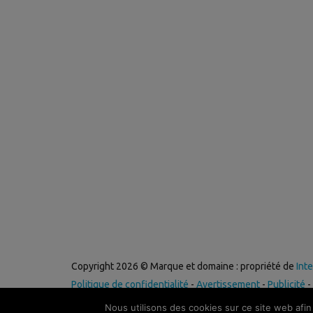
Copyright 2026 © Marque et domaine : propriété de
Int
Politique de confidentialité
-
Avertissement
-
Publicité
-
Nous utilisons des cookies sur ce site web afin 