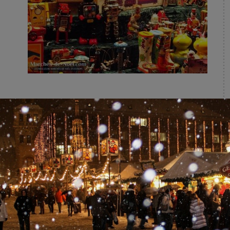
s jardins situés le long de Princes Street. On y trouve de
esoin pour un marché de Noël réussi !
eux stands de nourriture. Vous y trouverez des mets venant de
is, vin chaud, macarons, pâtisseries… Vous allez vous régaler !