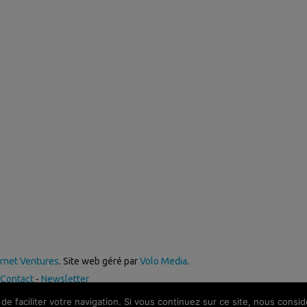
ernet Ventures
. Site web géré par
Volo Media
.
Contact
-
Newsletter
de faciliter votre navigation. Si vous continuez sur ce site, nous consid