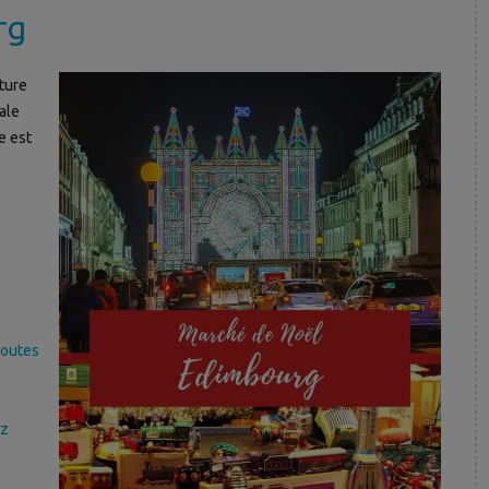
rg
ture
ale
e est
toutes
ez