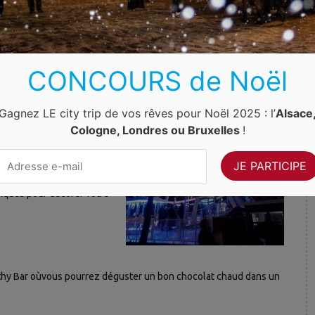
s la grande roue pour un
ire sur la ville. Vous
CONCOURS de Noël
usses ! Il y aura
que le train du père Noël.
Gagnez LE city trip de vos rêves pour Noël 2025 : l’
Alsace
Cologne, Londres ou Bruxelles
!
us aurez l’embarras du
ire plaisir à toute la
niques pour décorer votre
thy Bar oùvous pourrez déguster un bon chocolat chaud dans un