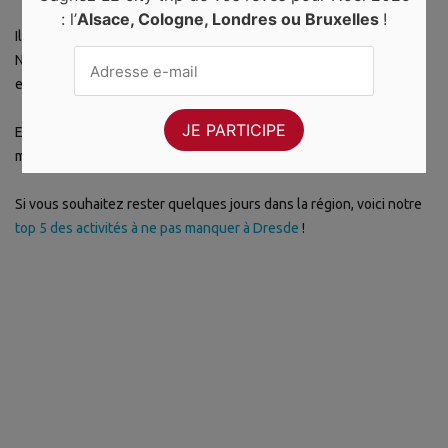
: l’
Alsace, Cologne, Londres ou Bruxelles
!
Il existe un « monde des enfants » composé d’une boulangerie de
Noël, d’une maison en pain d’épice, d’une maison de conte de fées
et bien d’autres attractions qui émerveilleront les plus petits.
En dehors de la période des fêtes, la ville de Dresde n’est pas
moins charmante !
Si vous souhaitez rester quelques jours dans la région, voici notre
top 5 des activités à ne pas manquer à Dresde
!