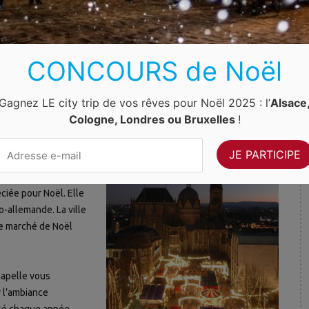
ment quelques kilomètres de la frontière belge. Elle est connue
emagne.
CONCOURS de Noël
 la présence de
Gagnez LE city trip de vos rêves pour Noël 2025 : l’
Alsace
pelle et la cathédrale
Cologne, Londres ou Bruxelles
!
r Noël
ciée pour Noël. Elle
go-allemande. La ville
le marché de Noël
Chapelle vous
r l’ambiance