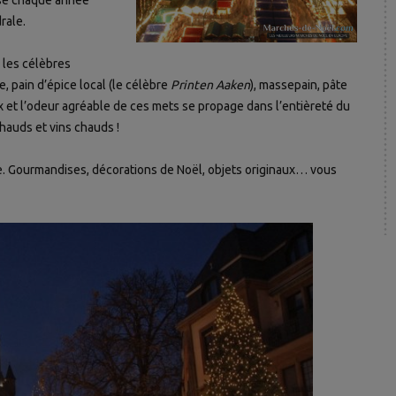
isé chaque année
rale.
 les célèbres
 pain d’épice local (le célèbre
Printen Aaken
), massepain, pâte
et l’odeur agréable de ces mets se propage dans l’entièreté du
hauds et vins chauds !
le. Gourmandises, décorations de Noël, objets originaux… vous