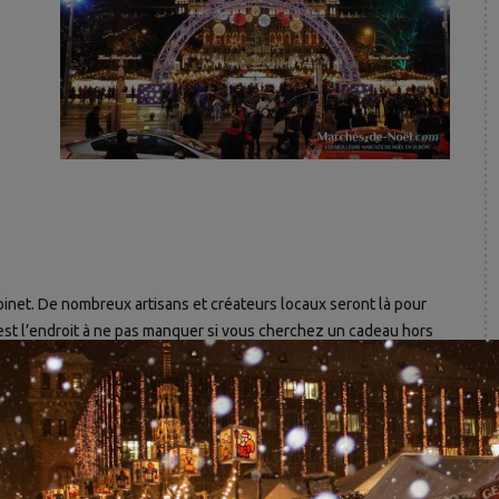
inet. De nombreux artisans et créateurs locaux seront là pour
’est l’endroit à ne pas manquer si vous cherchez un cadeau hors
le part ailleurs !
C’est là que se trouve le marché du terroir, lieu dédié à la
l’Igloo et (re)découvrez les spécialités suisses !