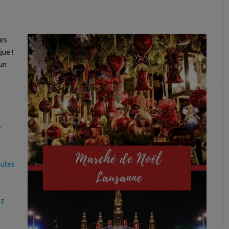
e
ges
que !
 un
e
outes
ez