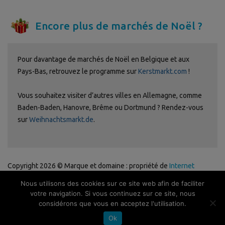
Encore plus de marchés de Noël ?
Pour davantage de marchés de Noël en Belgique et aux
Pays-Bas, retrouvez le programme sur
Kerstmarkt.com
!
Vous souhaitez visiter d’autres villes en Allemagne, comme
Baden-Baden, Hanovre, Brême ou Dortmund ? Rendez-vous
sur
Weihnachtsmarkt.de
.
Copyright 2026 © Marque et domaine : propriété de
Internet
Ventures
. Site web géré par
Volo Media
.
Nous utilisons des cookies sur ce site web afin de faciliter
Politique de confidentialité
-
Avertissement
-
Publicité
-
Contact
-
votre navigation. Si vous continuez sur ce site, nous
Newsletter
considérons que vous en acceptez l'utilisation.
Ok