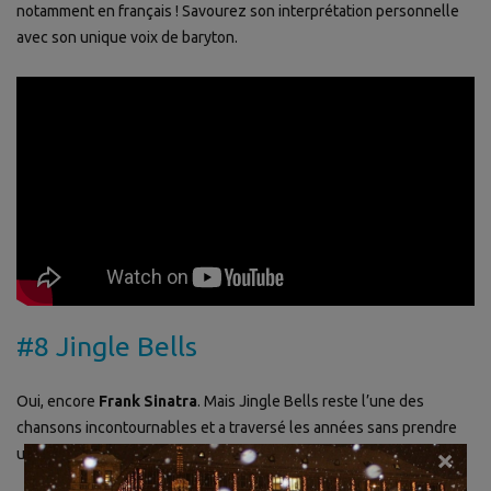
notamment en français ! Savourez son interprétation personnelle
avec son unique voix de baryton.
#8 Jingle Bells
Oui, encore
Frank Sinatra
. Mais Jingle Bells reste l’une des
chansons incontournables et a traversé les années sans prendre
×
une ride !