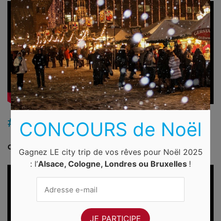
#9 Driving Home for Christmas
CONCOURS de Noël
Chris Rea
vous propose 4 minutes de pure détente et de magie.
Gagnez LE city trip de vos rêves pour Noël 2025
: l’
Alsace, Cologne, Londres ou Bruxelles
!