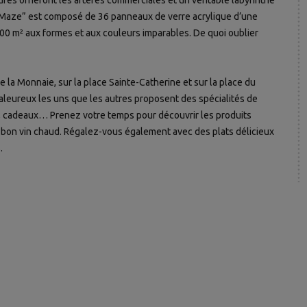
rures orneront les artères commerciales et un véritable labyrinthe
e Maze” est composé de 36 panneaux de verre acrylique d’une
00 m² aux formes et aux couleurs imparables. De quoi oublier
de la Monnaie, sur la place Sainte-Catherine et sur la place du
haleureux les uns que les autres proposent des spécialités de
ns, cadeaux… Prenez votre temps pour découvrir les produits
n bon vin chaud. Régalez-vous également avec des plats délicieux
.