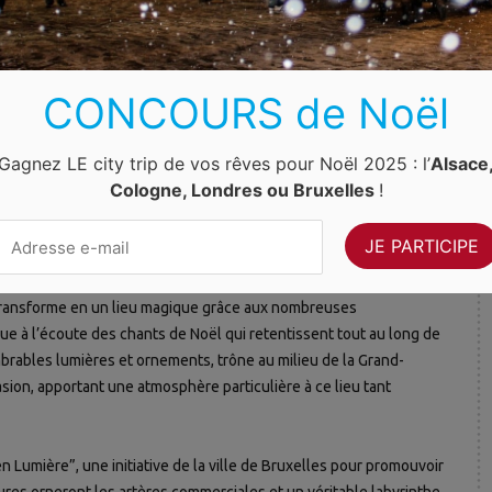
CONCOURS de Noël
les : sa Grand-Place, dont l’ensemble architectural est classé au
 marbre. Passez par le centre historique, les magasins et les
Gagnez LE city trip de vos rêves pour Noël 2025 : l’
Alsace
ode de Noël, Bruxelles revêt son plus bel habit de lumières et sa
Cologne, Londres ou Bruxelles
!
 transforme en un lieu magique grâce aux nombreuses
e à l’écoute des chants de Noël qui retentissent tout au long de
brables lumières et ornements, trône au milieu de la Grand-
ion, apportant une atmosphère particulière à ce lieu tant
 Lumière”, une initiative de la ville de Bruxelles pour promouvoir