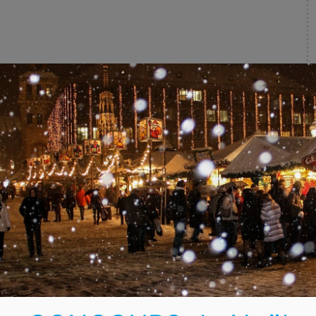
oël absolument
tre historique de
inations, chalets,
tié et proposent un
hé de Noël
ront chocolat chaud,
 des objets de
x et bien d’autres.
rand Place. De quoi
pour les grands ! Mais
sapin de Noël qui