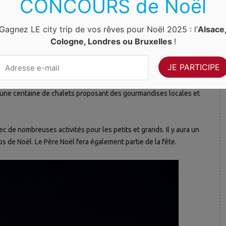
CONCOURS de Noël
fêtes d’hiver à Breda
Gagnez LE city trip de vos rêves pour Noël 2025 : l’
Alsace
Cologne, Londres ou Bruxelles
!
n
e ses habitants, ses traditions et ses spécialités ? Rendez-vous
 une centaine de chalets proposant des gourmandises locales et
ec de nombreuses activités pour les petits et grands. Il y aura un
 de Noël. Le Père Noël fera également partie de la fête.