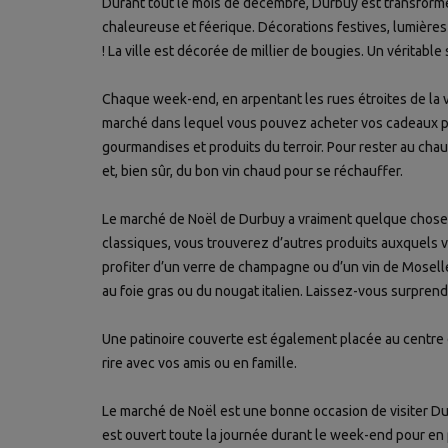
Durant tout le mois de décembre, Durbuy est transform
chaleureuse et féerique. Décorations festives, lumièr
! La ville est décorée de millier de bougies. Un véritable
Chaque week-end, en arpentant les rues étroites de la viei
marché dans lequel vous pouvez acheter vos cadeaux pou
gourmandises et produits du terroir. Pour rester au ch
et, bien sûr, du bon vin chaud pour se réchauffer.
Le marché de Noël de Durbuy a vraiment quelque chose d
classiques, vous trouverez d’autres produits auxquels
profiter d’un verre de champagne ou d’un vin de Mosel
au foie gras ou du nougat italien. Laissez-vous surprend
Une patinoire couverte est également placée au centre
rire avec vos amis ou en famille.
Le marché de Noël est une bonne occasion de visiter Durb
est ouvert toute la journée durant le week-end pour e