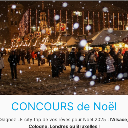
CONCOURS de Noël
Gagnez LE city trip de vos rêves pour Noël 2025 : l’
Alsace
Cologne, Londres ou Bruxelles
!