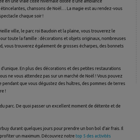
ée en une vraie citée hivernale dotée d’une ambiance
es étincelantes, chansons de Noël… La magie est au rendez-vous
 spectacle chaque soir !
lle ville, le parc roi Baudoin et la plaine, vous trouverez le
r toute la famille : décorations et objets originaux, nombreuses
aud, vous trouverez également de grosses écharpes, des bonnets
’unique. En plus des décorations et des petites restaurations
 vous ne vous attendez pas sur un marché de Noël ! Vous pouvez
le pendant que vous dégustez des huîtres, des pommes de terres
re !
 du parc. De quoi passer un excellent moment de détente et de
uy durant quelques jours pour prendre un bon bol d’air frais. Il
n profiter un maximum. Découvrez notre
top 5 des activités