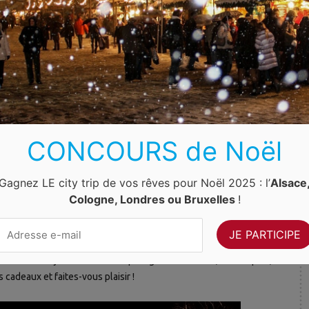
jusque
s y
t de
gogo
tions
lieux
CONCOURS de Noël
n de la
Gagnez LE city trip de vos rêves pour Noël 2025 : l’
Alsace
us entrerez dans un véritable monde féerique. Le marché
Cologne, Londres ou Bruxelles
!
e nombreux chalets et activités. Au centre, relaxez-vous et
onviviale.
posent des objets aussi beaux qu’originaux. Textiles, céramiques,
 cadeaux et faites-vous plaisir !