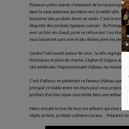
Plusieurs petits stands s’emparent de la rue principale 
dans la zone piétonne qui mène vers la vieille ville. Vou
trouverez des produits divers et variés. C’est le momen
déguster des produits typiques suisses : du fromage à 
avec un bon vin chaud, ça ne se refuse pas ! Les illumina
vous laisseront sans voix et des étoiles plein les yeux.
Gardez l’oeil ouvert autour de vous : la ville regorge de 
historiques et plein de charme. L’église St Sulpice au sei
cité médiévale, l’impressionnant château, les musées…
C’est d’ailleurs en pénétrant ce fameux château que vo
principal s’installe entre ses murs pour vous proposer d
profitez d’un bon repas sous tente dans une ambiance c
Faites ensuite le tour de tous ces artisans qui vous pro
objets en bois, produits culinaires locaux… Préparez vos