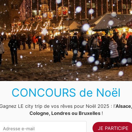
s vers l’aéroport de Budapest.
lles en Allemagne ou en Suisse (Zurich, Munich, Mannheim).
apest.
CONCOURS de Noël
Gagnez LE city trip de vos rêves pour Noël 2025 : l’
Alsace
Cologne, Londres ou Bruxelles
!