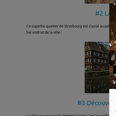
#2 La 
Ce superbe quartier de Strasbourg est classé au patrimo
bel endroit de la ville !
#3 Découverte
La ville se parcoure facilement à pied. C’est le meille