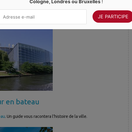
Cologne, Londres ou Bruxelles
!
 république, l’Opéra national, la Bibliothèque Nationale, le Théâtre
r en bateau
eau
. Un guide vous racontera l’histoire de la ville.