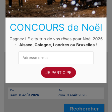
CONCOURS de Noël
Gagnez LE city trip de vos rêves pour Noël 2025
: l’
Alsace, Cologne, Londres ou Bruxelles
!
Recherche d'hôtels et autres...
Destination
Du
Au
sam. 8 août 2026
dim. 9 août 2026