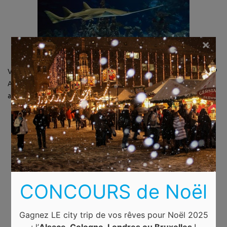
×
Vous prévoyez de visiter plusieurs attractions touristiques à Lyon ?
Achetez la
Lyon City Card
en ligne et bénéficiez de nombreux
avantages !
CONCOURS de Noël
Gagnez LE city trip de vos rêves pour Noël 2025