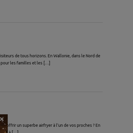
isiteurs de tous horizons. En Wallonie, dans le Nord de
pour les familles et les […]
×
ez offrir un superbe airfryer à l’un de vos proches ? En
verte à […]