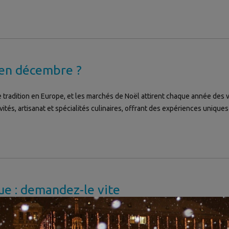
 en décembre ?
tradition en Europe, et les marchés de Noël attirent chaque année des v
tés, artisanat et spécialités culinaires, offrant des expériences uniques 
ue : demandez-le vite
r la vie en cuisine ? Ou vous préparez vos cadeaux de Noël et vous souhait
de bienvenue. Pour le recevoir, il suffit de vous inscrire à l’offre décou