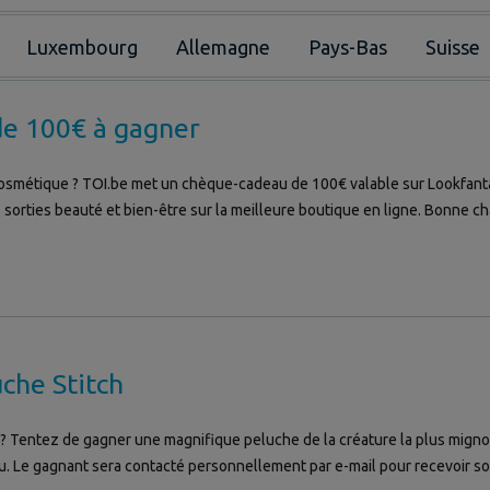
Luxembourg
Allemagne
Pays-Bas
Suisse
de 100€ à gagner
smétique ? TOI.be met un chèque-cadeau de 100€ valable sur Lookfantastic
s sorties beauté et bien-être sur la meilleure boutique en ligne. Bonne c
che Stitch
 ? Tentez de gagner une magnifique peluche de la créature la plus mignonn
jeu. Le gagnant sera contacté personnellement par e-mail pour recevoir s