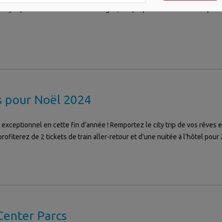
ity trips ou d’aventures en montagne, TUI propose des réductions pour to
es pour Noël 2024
ceptionnel en cette fin d’année ! Remportez le city trip de vos rêves e
rofiterez de 2 tickets de train aller-retour et d’une nuitée à l’hôtel pou
Center Parcs