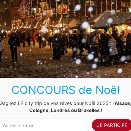
 FRIDAY
breuses boutiques en ligne vous proposent des réductions exclusives to
00€ de réduction supplémentaire sur votre réservation ! SUNWEB : 50€ de
CONCOURS de Noël
Gagnez LE city trip de vos rêves pour Noël 2025 : l’
Alsace
Cologne, Londres ou Bruxelles
!
pour le Black Friday
vacances d’hiver ou votre prochain été, et TUI ne déçoit pas avec ses offr