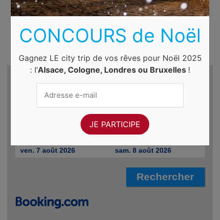
CONCOURS de Noël
Gagnez LE city trip de vos rêves pour Noël 2025
: l’
Alsace, Cologne, Londres ou Bruxelles
!
Recherche d'hôtels et autres...
Destination
Du
Au
ven. 7 août 2026
sam. 8 août 2026