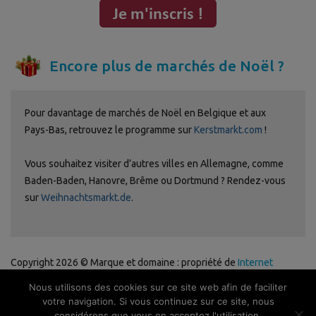
Encore plus de marchés de Noël ?
Pour davantage de marchés de Noël en Belgique et aux
Pays-Bas, retrouvez le programme sur
Kerstmarkt.com
!
Vous souhaitez visiter d’autres villes en Allemagne, comme
Baden-Baden, Hanovre, Brême ou Dortmund ? Rendez-vous
sur
Weihnachtsmarkt.de
.
Copyright 2026 © Marque et domaine : propriété de
Internet
Ventures
. Site web géré par
Volo Media
.
Nous utilisons des cookies sur ce site web afin de faciliter
Politique de confidentialité
-
Avertissement
-
Publicité
-
Contact
-
votre navigation. Si vous continuez sur ce site, nous
Newsletter
considérons que vous en acceptez l'utilisation.