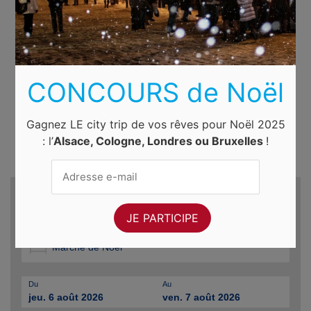
CONCOURS de Noël
Gagnez LE city trip de vos rêves pour Noël 2025
: l’
Alsace, Cologne, Londres ou Bruxelles
!
Recherche d'hôtels et autres...
Destination
Du
Au
jeu. 6 août 2026
ven. 7 août 2026