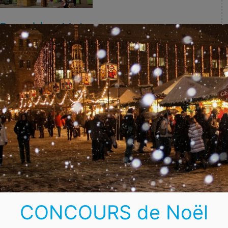
 Pompidou-Metz
nçais le plus visité hors de Paris, dans un bâtiment étrangement
ionale artistique et culturel, il abrite d’infinies galeries remplies
 ligne
pour visiter le centre.
temple neuf
CONCOURS de Noël
fice au style néo-roman vaut le détour. Situé sur la pointe de
joli spectacle à la tombée de la nuit, contrastant la cathédrale et le