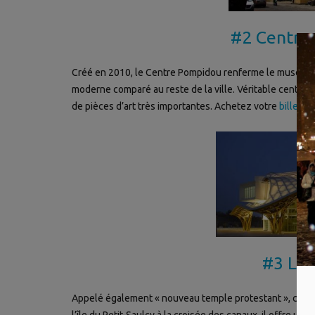
#2 Centre
Créé en 2010, le Centre Pompidou renferme le musée fra
moderne comparé au reste de la ville. Véritable centre nat
de pièces d’art très importantes. Achetez votre
billet en
#3 Le 
Appelé également « nouveau temple protestant », cet édi
l’île du Petit-Saulcy à la croisée des canaux, il offre un 