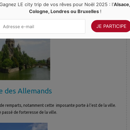
Gagnez LE city trip de vos rêves pour Noël 2025 : l’
Alsace
Cologne, Londres ou Bruxelles
!
e des Allemands
de remparts, notamment cette imposante porte à l’est de la ville.
 passé de forteresse de la ville.