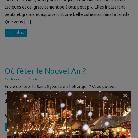
ludiques et ce, gratuitement ou à tout petit pix. Elles inclueront
petits et grands et apporteront une belle cohésion dans la famille.
Que vous […]
Lire plus
Où fêter le Nouvel An ?
12 décembre 2024
Envie de fêter la Saint Sylvestre à l’étranger ? Vous pouvez
×
emmener votre famille ou vos amis dans un lieu spécial pour
démarrer l’année 2020 en beauté ! Voici notre sélection des 6
meilleurs endroits où fêter le Nouvel An. #1 New York New York te
fait déjà rêver ? Imagine la ville plongée dans […]
Lire plus