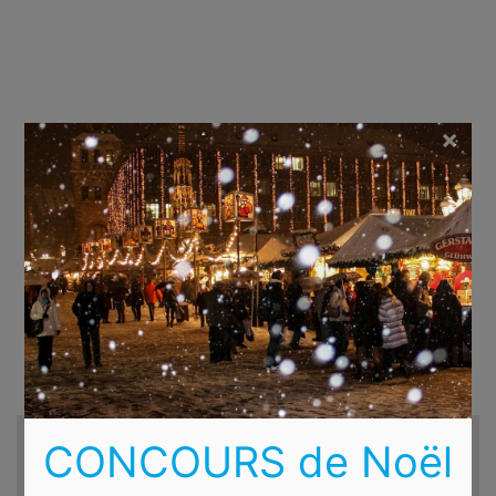
×
Recherche d'hôtels et autres...
CONCOURS de Noël
Destination