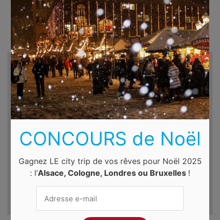
Recherche d'hôtels et autres...
Destination
Du
Au
CONCOURS de Noël
dim. 9 août 2026
lun. 10 août 2026
Gagnez LE city trip de vos rêves pour Noël 2025
: l’
Alsace, Cologne, Londres ou Bruxelles
!