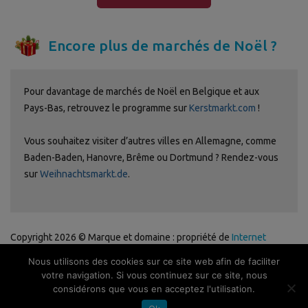
Encore plus de marchés de Noël ?
Pour davantage de marchés de Noël en Belgique et aux
Pays-Bas, retrouvez le programme sur
Kerstmarkt.com
!
Vous souhaitez visiter d’autres villes en Allemagne, comme
Baden-Baden, Hanovre, Brême ou Dortmund ? Rendez-vous
sur
Weihnachtsmarkt.de
.
Copyright 2026 © Marque et domaine : propriété de
Internet
Ventures
. Site web géré par
Volo Media
.
Nous utilisons des cookies sur ce site web afin de faciliter
Politique de confidentialité
-
Avertissement
-
Publicité
-
Contact
-
votre navigation. Si vous continuez sur ce site, nous
Newsletter
considérons que vous en acceptez l'utilisation.