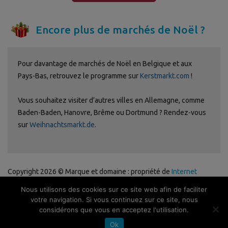
Encore plus de marchés de Noël ?
Pour davantage de marchés de Noël en Belgique et aux
Pays-Bas, retrouvez le programme sur
Kerstmarkt.com
!
Vous souhaitez visiter d’autres villes en Allemagne, comme
Baden-Baden, Hanovre, Brême ou Dortmund ? Rendez-vous
sur
Weihnachtsmarkt.de
.
Copyright 2026 © Marque et domaine : propriété de
Internet
Ventures
. Site web géré par
Volo Media
.
Nous utilisons des cookies sur ce site web afin de faciliter
Politique de confidentialité
-
Avertissement
-
Publicité
-
Contact
-
votre navigation. Si vous continuez sur ce site, nous
Newsletter
considérons que vous en acceptez l'utilisation.
Ok