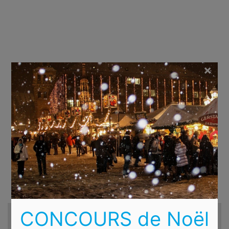
×
CONCOURS de Noël
Recherche d'hôtels et autres...