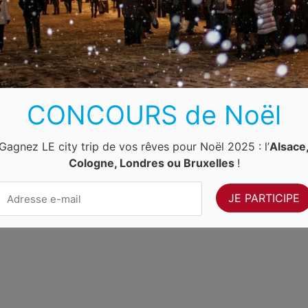
Luxembourg
Allemagne
Pays-Bas
Suisse
ernet Ventures
. Site web géré par
Volo Media
.
CONCOURS de Noël
Contact
-
Newsletter
Gagnez LE city trip de vos rêves pour Noël 2025 : l’
Alsace
Cologne, Londres ou Bruxelles
!