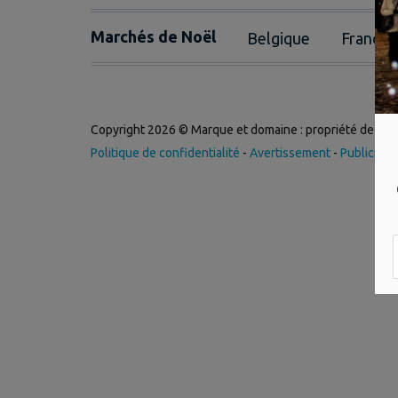
Marchés de Noël
Belgique
France
Copyright 2026 © Marque et domaine : propriété de
Int
Politique de confidentialité
-
Avertissement
-
Publicité
-