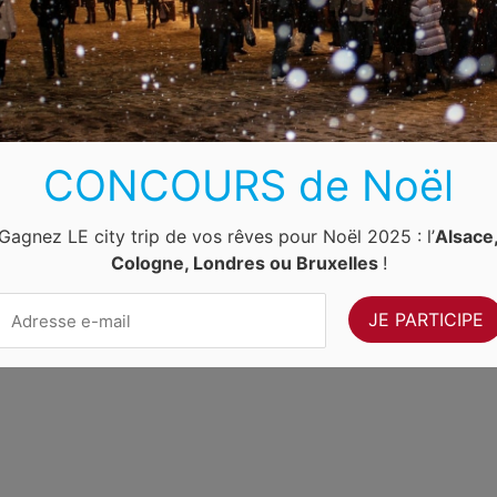
Luxembourg
Allemagne
Pays-Bas
Suisse
ernet Ventures
. Site web géré par
Volo Media
.
Contact
-
Newsletter
CONCOURS de Noël
Gagnez LE city trip de vos rêves pour Noël 2025 : l’
Alsace
Cologne, Londres ou Bruxelles
!