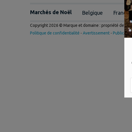
Marchés de Noël
Belgique
France
Copyright 2026 © Marque et domaine : propriété de
Int
Politique de confidentialité
-
Avertissement
-
Publicité
-