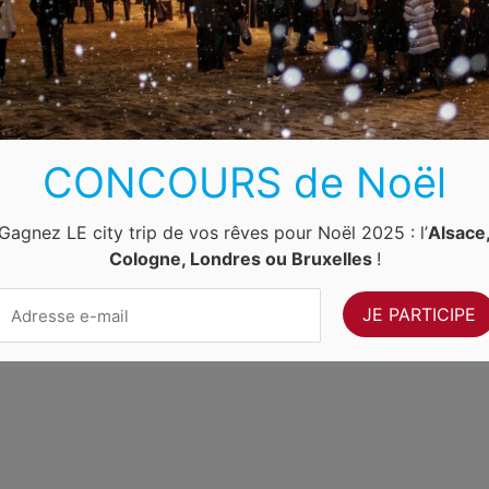
Luxembourg
Allemagne
Pays-Bas
Suisse
ernet Ventures
. Site web géré par
Volo Media
.
Contact
-
Newsletter
CONCOURS de Noël
Gagnez LE city trip de vos rêves pour Noël 2025 : l’
Alsace
Cologne, Londres ou Bruxelles
!