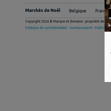
Marchés de Noël
Belgique
France
Copyright 2026 © Marque et domaine : propriété de
Int
Politique de confidentialité
-
Avertissement
-
Publicité
-