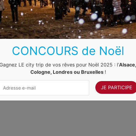
Luxembourg
Allemagne
Pays-Bas
Suisse
ernet Ventures
. Site web géré par
Volo Media
.
Contact
-
Newsletter
CONCOURS de Noël
Gagnez LE city trip de vos rêves pour Noël 2025 : l’
Alsace
Cologne, Londres ou Bruxelles
!