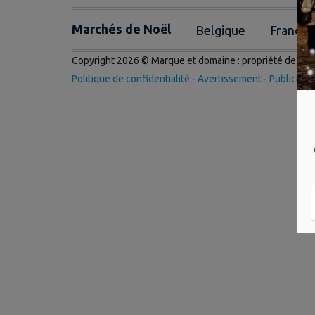
Marchés de Noël
Belgique
France
Copyright 2026 © Marque et domaine : propriété de
Int
Politique de confidentialité
-
Avertissement
-
Publicité
-