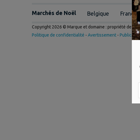
Marchés de Noël
Belgique
France
Copyright 2026 © Marque et domaine : propriété de
Int
Politique de confidentialité
-
Avertissement
-
Publicité
-