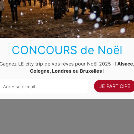
Luxembourg
Allemagne
Pays-Bas
Suisse
ernet Ventures
. Site web géré par
Volo Media
.
Contact
-
Newsletter
CONCOURS de Noël
Gagnez LE city trip de vos rêves pour Noël 2025 : l’
Alsace
Cologne, Londres ou Bruxelles
!