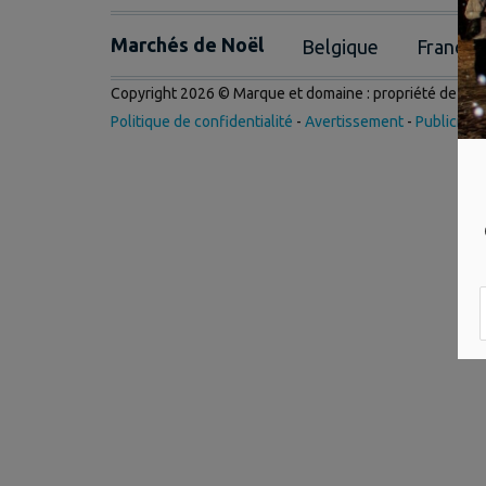
Marchés de Noël
Belgique
France
Copyright 2026 © Marque et domaine : propriété de
Int
Politique de confidentialité
-
Avertissement
-
Publicité
-