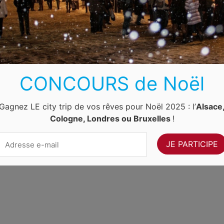
Luxembourg
Allemagne
Pays-Bas
Suisse
ernet Ventures
. Site web géré par
Volo Media
.
Contact
-
Newsletter
CONCOURS de Noël
Gagnez LE city trip de vos rêves pour Noël 2025 : l’
Alsace
Cologne, Londres ou Bruxelles
!