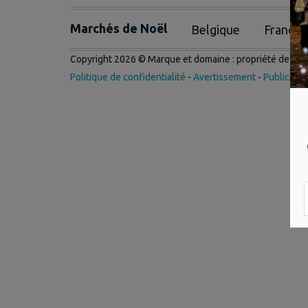
Marchés de Noël
Belgique
France
Copyright 2026 © Marque et domaine : propriété de
Int
Politique de confidentialité
-
Avertissement
-
Publicité
-