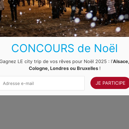
Luxembourg
Allemagne
Pays-Bas
Suisse
ernet Ventures
. Site web géré par
Volo Media
.
Contact
-
Newsletter
CONCOURS de Noël
Gagnez LE city trip de vos rêves pour Noël 2025 : l’
Alsace
Cologne, Londres ou Bruxelles
!