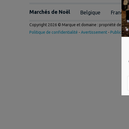
Marchés de Noël
Belgique
France
Copyright 2026 © Marque et domaine : propriété de
Int
Politique de confidentialité
-
Avertissement
-
Publicité
-