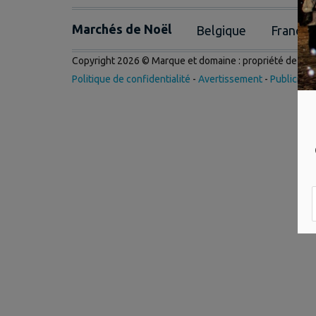
Marchés de Noël
Belgique
France
Copyright 2026 © Marque et domaine : propriété de
Int
Politique de confidentialité
-
Avertissement
-
Publicité
-