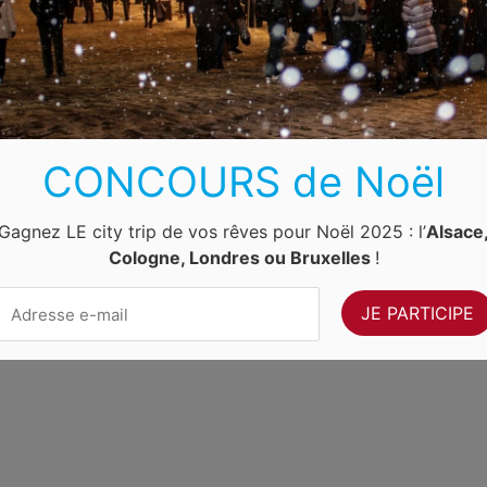
Luxembourg
Allemagne
Pays-Bas
Suisse
ernet Ventures
. Site web géré par
Volo Media
.
Contact
-
Newsletter
CONCOURS de Noël
Gagnez LE city trip de vos rêves pour Noël 2025 : l’
Alsace
Cologne, Londres ou Bruxelles
!