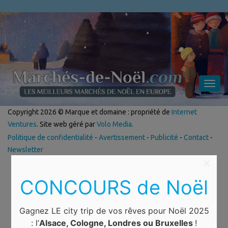
Toggl
navig
Copyright 2026 © Marque et domaine : propriété de
Internet
Ventures
. Site web géré par
Volo Media
.
Politique de confidentialité
-
Avertissement
-
Publicité
-
Contact
-
Newsletter
×
CONCOURS de Noël
Gagnez LE city trip de vos rêves pour Noël 2025
: l’
Alsace, Cologne, Londres ou Bruxelles
!