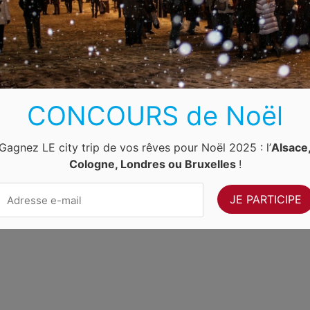
Luxembourg
Allemagne
Pays-Bas
Suisse
ernet Ventures
. Site web géré par
Volo Media
.
CONCOURS de Noël
Contact
-
Newsletter
Gagnez LE city trip de vos rêves pour Noël 2025 : l’
Alsace
Cologne, Londres ou Bruxelles
!