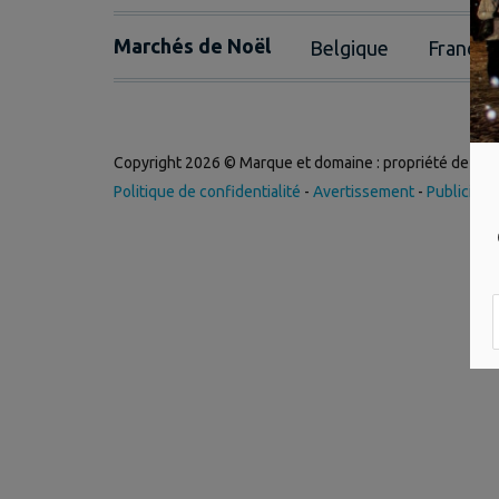
Marchés de Noël
Belgique
France
Copyright 2026 © Marque et domaine : propriété de
Int
Politique de confidentialité
-
Avertissement
-
Publicité
-