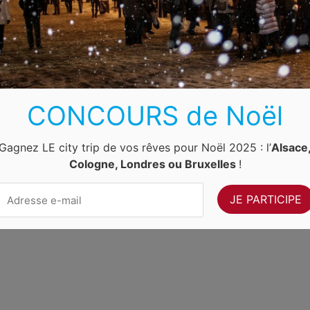
Luxembourg
Allemagne
Pays-Bas
Suisse
ernet Ventures
. Site web géré par
Volo Media
.
CONCOURS de Noël
Contact
-
Newsletter
Gagnez LE city trip de vos rêves pour Noël 2025 : l’
Alsace
Cologne, Londres ou Bruxelles
!