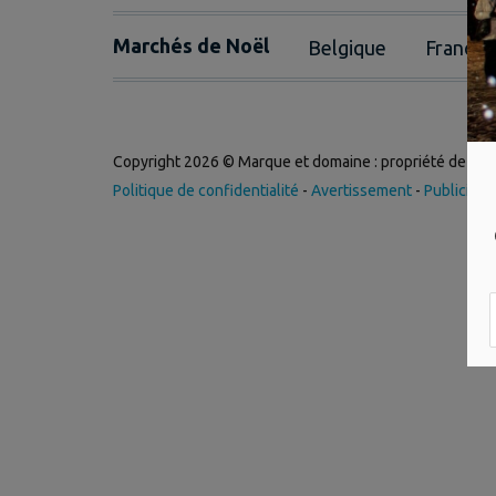
Marchés de Noël
Belgique
France
Copyright 2026 © Marque et domaine : propriété de
Int
Politique de confidentialité
-
Avertissement
-
Publicité
-