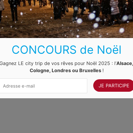
Luxembourg
Allemagne
Pays-Bas
Suisse
ernet Ventures
. Site web géré par
Volo Media
.
CONCOURS de Noël
Contact
-
Newsletter
Gagnez LE city trip de vos rêves pour Noël 2025 : l’
Alsace
Cologne, Londres ou Bruxelles
!