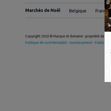
Marchés de Noël
Belgique
France
Copyright 2026 © Marque et domaine : propriété de
Int
Politique de confidentialité
-
Avertissement
-
Publicité
-