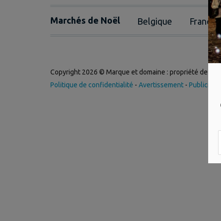
Marchés de Noël
Belgique
France
Copyright 2026 © Marque et domaine : propriété de
Int
Politique de confidentialité
-
Avertissement
-
Publicité
-