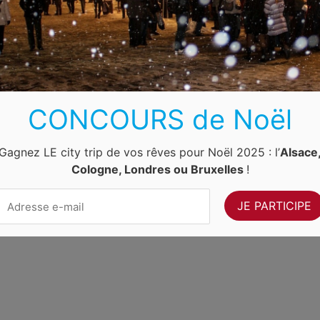
Luxembourg
Allemagne
Pays-Bas
Suisse
ernet Ventures
. Site web géré par
Volo Media
.
CONCOURS de Noël
Contact
-
Newsletter
Gagnez LE city trip de vos rêves pour Noël 2025 : l’
Alsace
Cologne, Londres ou Bruxelles
!