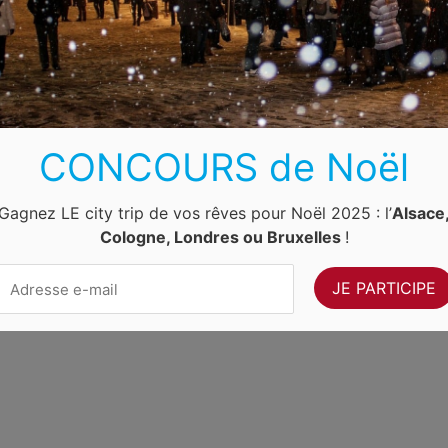
Luxembourg
Allemagne
Pays-Bas
Suisse
ernet Ventures
. Site web géré par
Volo Media
.
CONCOURS de Noël
Contact
-
Newsletter
Gagnez LE city trip de vos rêves pour Noël 2025 : l’
Alsace
Cologne, Londres ou Bruxelles
!