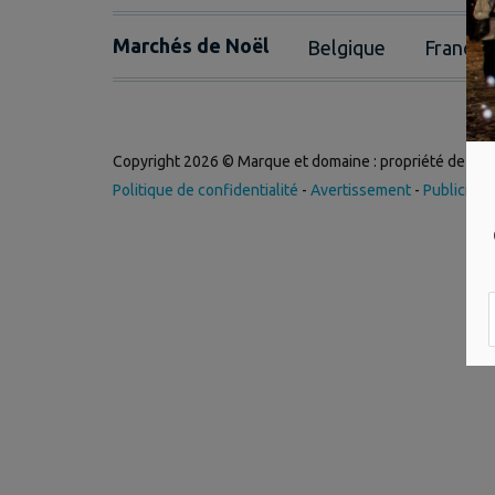
Marchés de Noël
Belgique
France
Copyright 2026 © Marque et domaine : propriété de
Int
Politique de confidentialité
-
Avertissement
-
Publicité
-