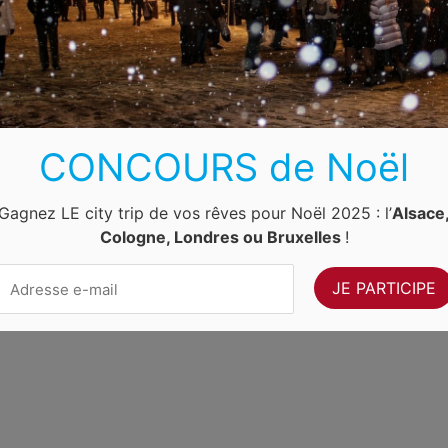
Luxembourg
Allemagne
Pays-Bas
Suisse
ernet Ventures
. Site web géré par
Volo Media
.
CONCOURS de Noël
Contact
-
Newsletter
Gagnez LE city trip de vos rêves pour Noël 2025 : l’
Alsace
Cologne, Londres ou Bruxelles
!