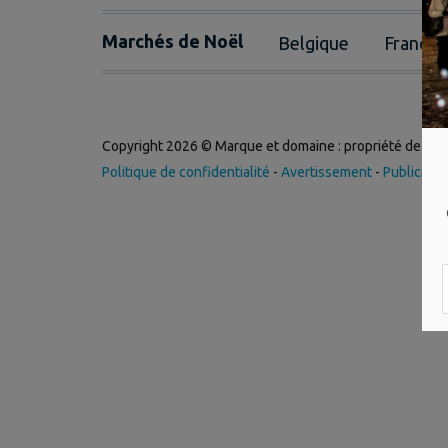
Marchés de Noël
Belgique
France
Copyright 2026 © Marque et domaine : propriété de
Int
Politique de confidentialité
-
Avertissement
-
Publicité
-