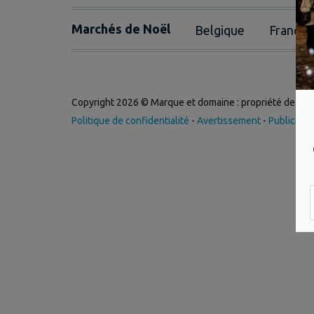
Marchés de Noël
Belgique
France
Copyright 2026 © Marque et domaine : propriété de
Int
Politique de confidentialité
-
Avertissement
-
Publicité
-