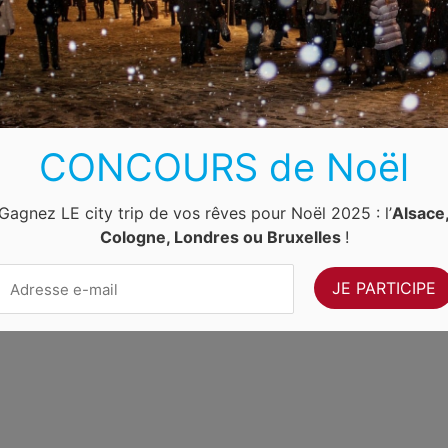
Luxembourg
Allemagne
Pays-Bas
Suisse
ernet Ventures
. Site web géré par
Volo Media
.
CONCOURS de Noël
Contact
-
Newsletter
Gagnez LE city trip de vos rêves pour Noël 2025 : l’
Alsace
Cologne, Londres ou Bruxelles
!