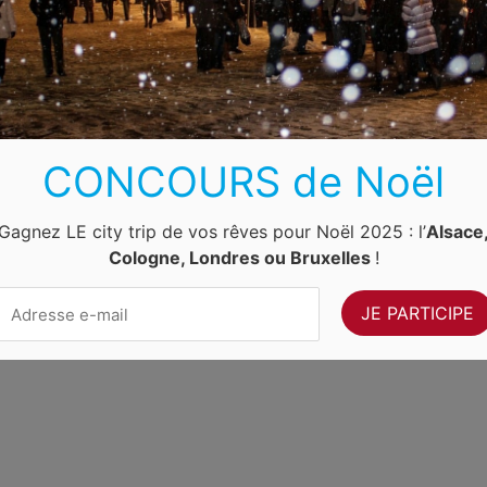
Luxembourg
Allemagne
Pays-Bas
Suisse
ernet Ventures
. Site web géré par
Volo Media
.
CONCOURS de Noël
Contact
-
Newsletter
Gagnez LE city trip de vos rêves pour Noël 2025 : l’
Alsace
Cologne, Londres ou Bruxelles
!