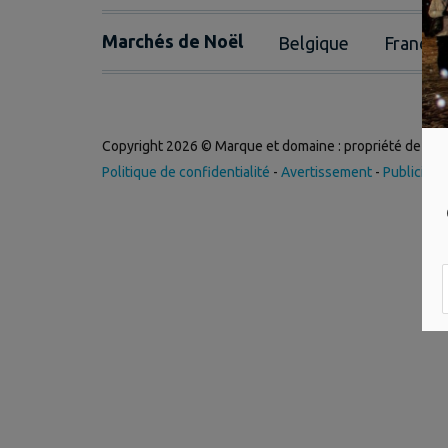
Marchés de Noël
Belgique
France
Copyright 2026 © Marque et domaine : propriété de
Int
Politique de confidentialité
-
Avertissement
-
Publicité
-