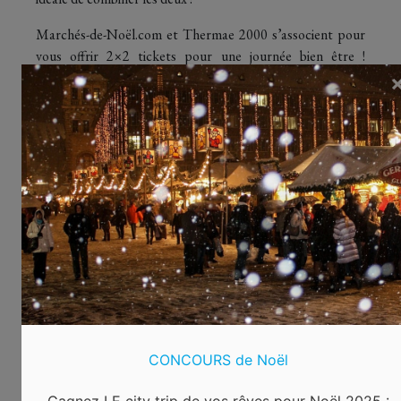
Marchés-de-Noël.com et Thermae 2000 s’associent pour
vous offrir 2×2 tickets pour une journée bien être !
Participez au concours pour avoir une chance de
remporter ce super cadeau. Après une journée de détente
aux thermes, passez la soirée au marché de Noël et visitez
l’exposition « Miniatures de Noël ». Vous serez émerveillé
par la beauté des lieux !
Votre ticket duo comprend :
Accès toute la journée à toutes les installations bien-
être
Chocolat chaud avec crème fraîche au Loungebar
Session de relaxation sur une chaise de massage ou
au banc solaire
Entrées au marché de Noël situé dans la
CONCOURS de Noël
« Gemeentegrot » à Fauquemont (à utiliser le jour
même ou un autre jour)
Gagnez LE city trip de vos rêves pour Noël 2025 :