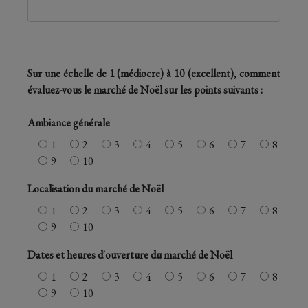
Sur une échelle de 1 (médiocre) à 10 (excellent), comment
évaluez-vous le marché de Noël sur les points suivants :
Ambiance générale
1
2
3
4
5
6
7
8
9
10
Localisation du marché de Noël
1
2
3
4
5
6
7
8
9
10
Dates et heures d'ouverture du marché de Noël
1
2
3
4
5
6
7
8
9
10