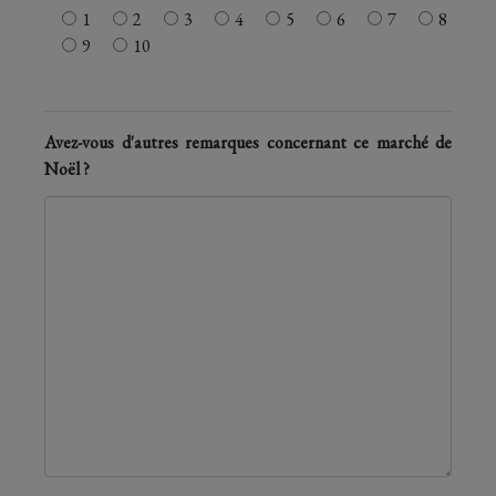
1
2
3
4
5
6
7
8
9
10
Avez-vous d'autres remarques concernant ce marché de
Noël ?