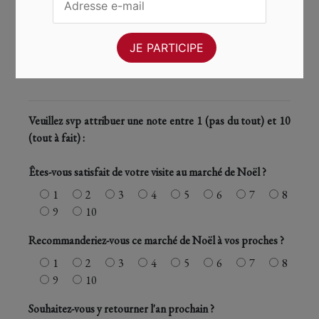
Sentiment de sécurité
1
2
3
4
5
6
7
8
9
10
Veuillez svp attribuer une note entre 1 (pas du tout) et 10
(tout à fait) :
Êtes-vous satisfait de votre visite au marché de Noël ?
1
2
3
4
5
6
7
8
9
10
Recommanderiez-vous ce marché de Noël à vos proches ?
1
2
3
4
5
6
7
8
9
10
Souhaitez-vous y retourner l'an prochain ?